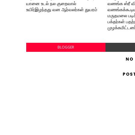
யானை உடல் நல குறைவால்
வணங்க ஸ்ரீ 
உயிர்இழந்தது வன ஆர்வலர்கள் துயரம்
வணங்கக்கூடி
மருதமலை படிக்
பக்தர்கள் பதற்
முழக்கமிட்டனர்
BLOGGER
NO
POS