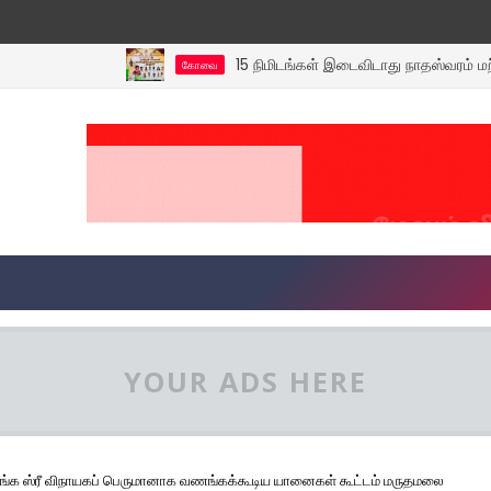
15 நிமிடங்கள் இடைவிடாது நாதஸ்வரம் மற்றும் 
கோவை
YOUR ADS HERE
்க ஸ்ரீ விநாயகப் பெருமானாக வணங்கக்கூடிய யானைகள் கூட்டம் மருதமலை