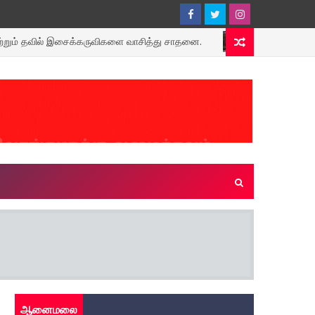
தவில் இசைக்கருவிகளை வாசித்து சாதனை.
போக்குவரத்து ம
கோவை
ஆனைமலை