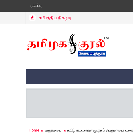
முகப்பு
சமீபத்திய நிகழ்வு
Home
மருதமலை
தமிழ் கடவுளான முருகப் பெருமானை வணங