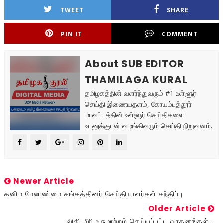
TWEET
SHARE
PIN IT
COMMENT
About SUB EDITOR
THAMILAGA KURAL
தமிழகத்தின் வளர்ந்துவரும் #1 உள்ளூர்
செய்தி இணையதளம், கோயம்புத்தூர்
மாவட்டத்தின் உள்ளூர் செய்திகளை
உடனுக்குடன் வழங்கிவரும் செய்தி நிறுவனம்.
Newer Article
கனிம மேலாண்மை சங்கத்தினர் செய்தியாளர்கள் சந்திப்பு
Older Article
விதி மீறி உருமாற்றம் செய்யப்பட்ட வாகனங்கள்...