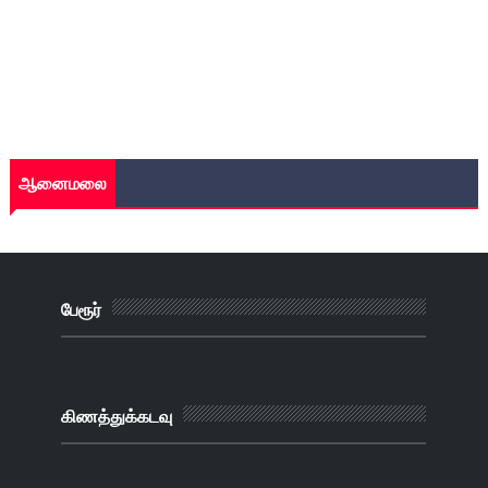
ஆனைமலை
பேரூர்
கிணத்துக்கடவு