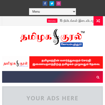
15 நிமிடங்கள் இடைவிடாது நாதஸ்வரம்
கோவை
YOUR ADS HERE