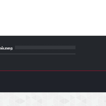
ால்பாறை