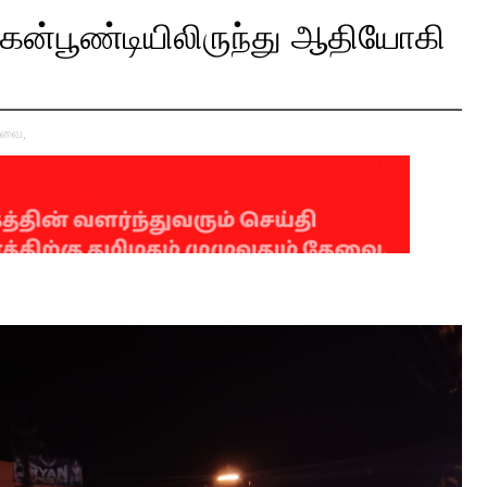
ுருகன்பூண்டியிலிருந்து ஆதியோகி
வை,