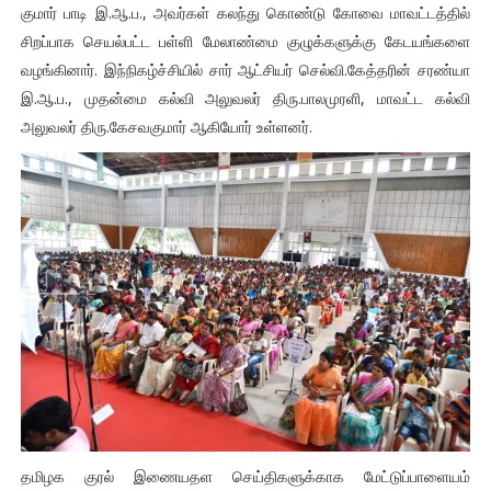
குமார் பாடி இ.ஆ.ப., அவர்கள் கலந்து கொண்டு கோவை மாவட்டத்தில்
சிறப்பாக செயல்பட்ட பள்ளி மேலாண்மை குழுக்களுக்கு கேடயங்களை
வழங்கினார். இந்நிகழ்ச்சியில் சார் ஆட்சியர் செல்வி.கேத்தரின் சரண்யா
இ.ஆ.ப., முதன்மை கல்வி அலுவலர் திரு.பாலமுரளி, மாவட்ட கல்வி
அலுவலர் திரு.கேசவகுமார் ஆகியோர் உள்ளனர்.
தமிழக குரல் இணையதள செய்திகளுக்காக மேட்டுப்பாளையம்