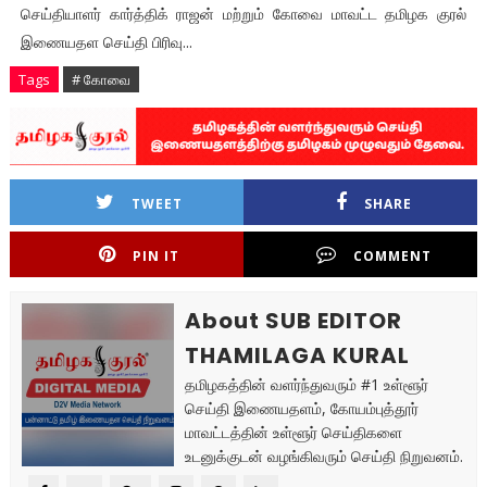
செய்தியாளர் கார்த்திக் ராஜன் மற்றும் கோவை மாவட்ட தமிழக குரல்
இணையதள செய்தி பிரிவு...
Tags
# கோவை
TWEET
SHARE
PIN IT
COMMENT
About SUB EDITOR
THAMILAGA KURAL
தமிழகத்தின் வளர்ந்துவரும் #1 உள்ளூர்
செய்தி இணையதளம், கோயம்புத்தூர்
மாவட்டத்தின் உள்ளூர் செய்திகளை
உடனுக்குடன் வழங்கிவரும் செய்தி நிறுவனம்.