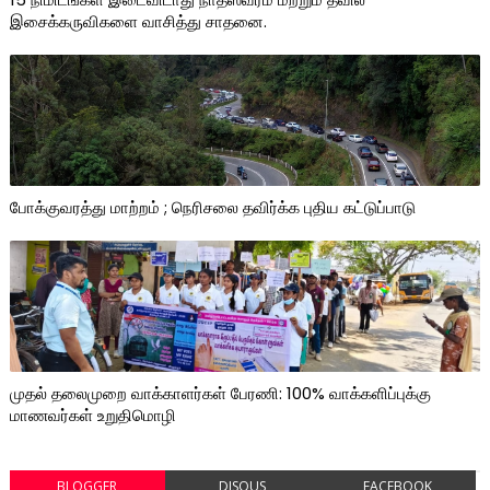
இசைக்கருவிகளை வாசித்து சாதனை.
போக்குவரத்து மாற்றம் ; நெரிசலை தவிர்க்க புதிய கட்டுப்பாடு
முதல் தலைமுறை வாக்காளர்கள் பேரணி: 100% வாக்களிப்புக்கு
மாணவர்கள் உறுதிமொழி
BLOGGER
DISQUS
FACEBOOK