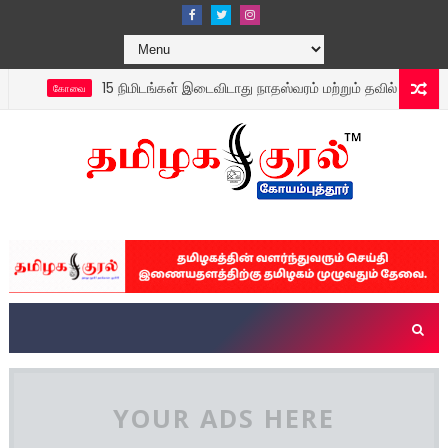
15 நிமிடங்கள் இடைவிடாது நாதஸ்வரம் மற்றும் தவில் இசைக்கரு
கோவை
YOUR ADS HERE